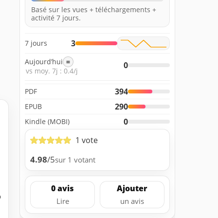
Basé sur les vues + téléchargements +
activité 7 jours.
3
7 jours
Aujourd’hui
=
0
vs moy. 7j : 0.4/j
394
PDF
290
EPUB
0
Kindle (MOBI)
1 vote
4.98
/5
sur 1 votant
0 avis
Ajouter
b
Lire
un avis