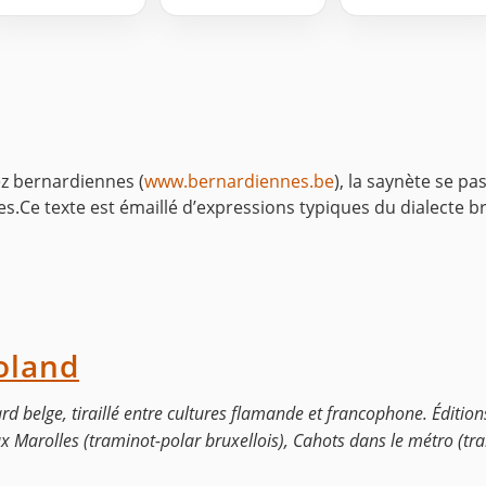
ez bernardiennes (
www.bernardiennes.be
), la saynète se p
s.Ce texte est émaillé d’expressions typiques du dialecte br
oland
d belge, tiraillé entre cultures flamande et francophone. Édition
 aux Marolles (traminot-polar bruxellois), Cahots dans le métro (t