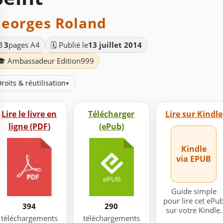
eorges Roland
📄
3
pages A4
🗓️ Publié le
13 juillet 2014
🎓 Ambassadeur Edition999
roits & réutilisation
▾
Lire le livre en
Télécharger
Lire sur Kindle
ligne (PDF)
(ePub)
Kindle
via EPUB
Guide simple
pour lire cet ePu
394
290
sur votre Kindle.
téléchargements
téléchargements