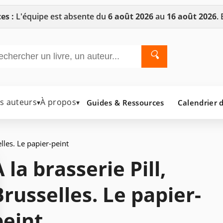
es :
L'équipe est absente du
6 août 2026
au
16 août 2026
.
🔍
es auteurs
À propos
Guides & Ressources
Calendrier d
▾
▾
elles. Le papier-peint
 la brasserie Pill,
Brusselles. Le papier-
peint