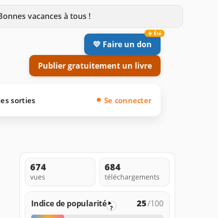
 Bonnes vacances à tous !
💛 Faire un don
Publier gratuitement un livre
es sorties
Se connecter
674
684
vues
téléchargements
25
Indice de popularité
/100
?