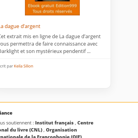
La dague d’argent
Cet extrait mis en ligne de La dague d’argent
vous permettra de faire connaissance avec
Darklight et son mystérieux pendentif ...
crit par
Keila Silion
iance
ous soutiennent :
Institut français
,
Centre
onal du livre (CNL)
,
Organisation
rnationale de la Francophonie (OIF)