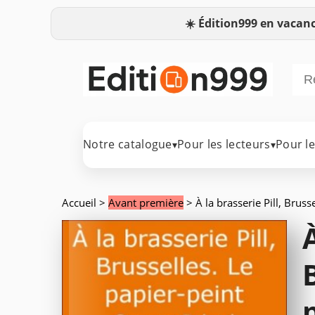
☀️
Édition999 en vacanc
Notre catalogue
Pour les lecteurs
Pour l
▾
▾
Accueil
>
Avant première
> À la brasserie Pill, Bruss
À