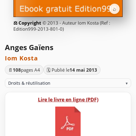
⌕
© 2013 - Auteur Iom Kosta (Ref :
Edition999-2013-801-0)
Anges Gaïens
Iom Kosta
📄
108
pages A4
🗓️ Publié le
14 mai 2013
Droits & réutilisation
▾
Lire le livre en ligne (PDF)