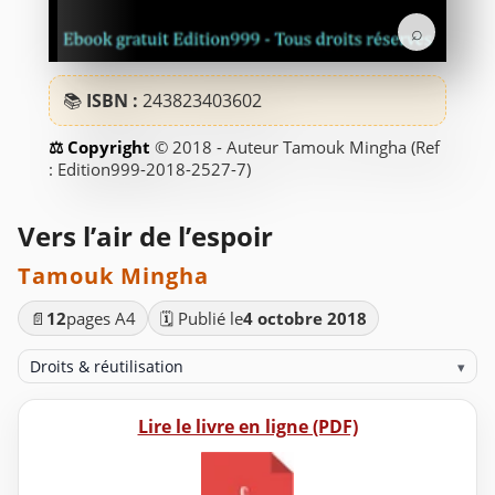
⌕
📚
ISBN :
243823403602
© 2018 - Auteur Tamouk Mingha (Ref
: Edition999-2018-2527-7)
Vers l’air de l’espoir
Tamouk Mingha
📄
12
pages A4
🗓️ Publié le
4 octobre 2018
Droits & réutilisation
▾
Lire le livre en ligne (PDF)