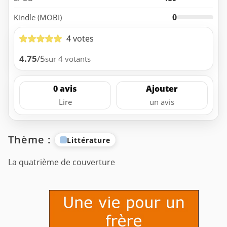
0
Kindle (MOBI)
4 votes
4.75
/5
sur 4 votants
0 avis
Ajouter
Lire
un avis
Thème :
Littérature
La quatrième de couverture