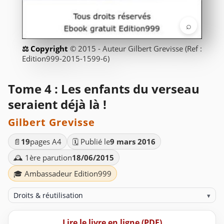
⌕
© 2015 - Auteur Gilbert Grevisse (Ref :
Edition999-2015-1599-6)
Tome 4 : Les enfants du verseau
seraient déjà là !
Gilbert Grevisse
📄
19
pages A4
🗓️ Publié le
9 mars 2016
🕰️ 1ère parution
18/06/2015
🎓 Ambassadeur Edition999
Droits & réutilisation
▾
Lire le livre en ligne (PDF)