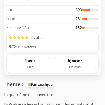
393
PDF
281
EPUB
152
Kindle (MOBI)
2 votes
5
/5
sur 2 votants
1 avis
Ajouter
Lire
un avis
Thème :
Fantastique
La quatrième de couverture
La Prêtresse Aya est sur son banc, les enfants sont