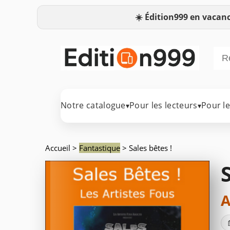
☀️
Édition999 en vacanc
Notre catalogue
Pour les lecteurs
Pour l
▾
▾
Accueil
>
Fantastique
> Sales bêtes !
A