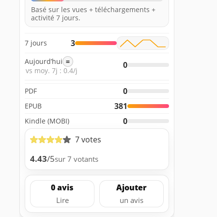
Basé sur les vues + téléchargements +
activité 7 jours.
3
7 jours
Aujourd’hui
=
0
vs moy. 7j : 0.4/j
0
PDF
381
EPUB
0
Kindle (MOBI)
7 votes
4.43
/5
sur 7 votants
0 avis
Ajouter
Lire
un avis