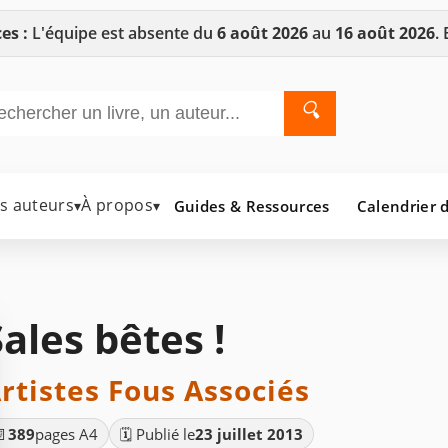
es :
L'équipe est absente du
6 août 2026
au
16 août 2026
.
🔍
es auteurs
À propos
Guides & Ressources
Calendrier d
▾
▾
Sales bêtes !
rtistes Fous Associés
📄
389
pages A4
🗓️ Publié le
23 juillet 2013