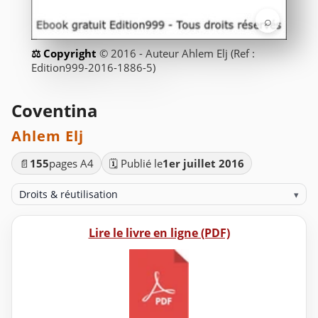
⌕
© 2016 - Auteur Ahlem Elj (Ref :
Edition999-2016-1886-5)
Coventina
Ahlem Elj
📄
155
pages A4
🗓️ Publié le
1er juillet 2016
Droits & réutilisation
▾
Lire le livre en ligne (PDF)