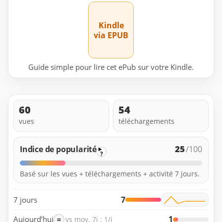
Kindle
via EPUB
Guide simple pour lire cet ePub sur votre Kindle.
60
54
vues
téléchargements
25
Indice de popularité
/100
?
Basé sur les vues + téléchargements + activité 7 jours.
7
7 jours
1
Aujourd’hui
=
vs moy. 7j : 1/j