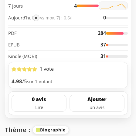
4
7 jours
0
Aujourd’hui
=
vs moy. 7j : 0.6/j
284
PDF
37
EPUB
31
Kindle (MOBI)
1 vote
4.98
/5
sur 1 votant
0 avis
Ajouter
Lire
un avis
Thème :
Biographie