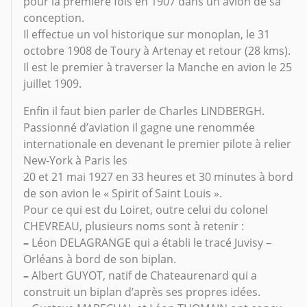
pour la première fois en 1907 dans un avion de sa
conception.
Il effectue un vol historique sur monoplan, le 31
octobre 1908 de Toury à Artenay et retour (28 kms).
Il est le premier à traverser la Manche en avion le 25
juillet 1909.
Enfin il faut bien parler de Charles LINDBERGH.
Passionné d’aviation il gagne une renommée
internationale en devenant le premier pilote à relier
New-York à Paris les
20 et 21 mai 1927 en 33 heures et 30 minutes à bord
de son avion le « Spirit of Saint Louis ».
Pour ce qui est du Loiret, outre celui du colonel
CHEVREAU, plusieurs noms sont à retenir :
–
Léon DELAGRANGE qui a établi le tracé Juvisy –
Orléans à bord de son biplan.
–
Albert GUYOT, natif de Chateaurenard qui a
construit un biplan d’après ses propres idées.