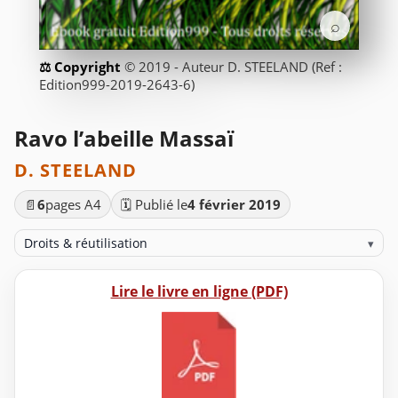
⌕
© 2019 - Auteur D. STEELAND (Ref :
Edition999-2019-2643-6)
Ravo l’abeille Massaï
D. STEELAND
📄
6
pages A4
🗓️ Publié le
4 février 2019
Droits & réutilisation
▾
Lire le livre en ligne (PDF)