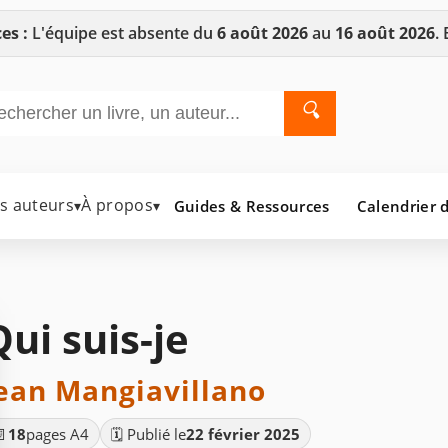
es :
L'équipe est absente du
6 août 2026
au
16 août 2026
.
🔍
es auteurs
À propos
Guides & Ressources
Calendrier d
▾
▾
Qui suis-je
ean Mangiavillano
📄
18
pages A4
🗓️ Publié le
22 février 2025