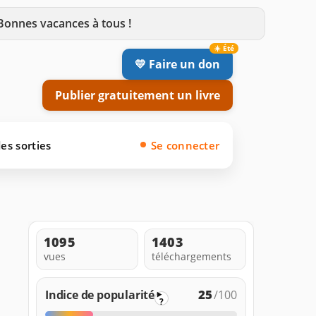
 Bonnes vacances à tous !
💛 Faire un don
Publier gratuitement un livre
es sorties
Se connecter
1095
1403
vues
téléchargements
25
Indice de popularité
/100
?