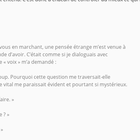
z-vous en marchant, une pensée étrange m’est venue à
itude d’avoir. C’était comme si je dialoguais avec
e « voix » m’a demandé :
coup. Pourquoi cette question me traversait-elle
lexe vital me paraissait évident et pourtant si mystérieux.
aire. »
e ? »
 »