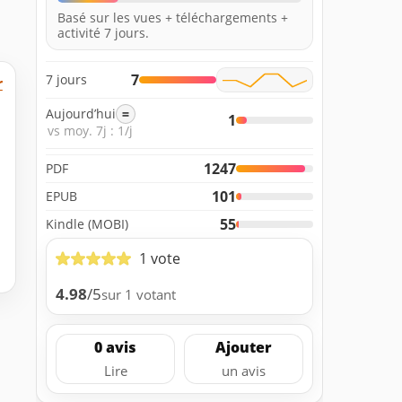
Basé sur les vues + téléchargements +
activité 7 jours.
7
7 jours
r
Aujourd’hui
=
1
vs moy. 7j : 1/j
1247
PDF
101
EPUB
55
Kindle (MOBI)
1 vote
4.98
/5
sur 1 votant
0 avis
Ajouter
Lire
un avis