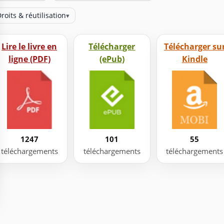
roits & réutilisation
▾
Lire le livre en
Télécharger
Télécharger su
ligne (PDF)
(ePub)
Kindle
1247
101
55
téléchargements
téléchargements
téléchargements