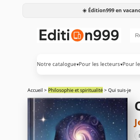
☀️
Édition999 en vacanc
Notre catalogue
Pour les lecteurs
Pour l
▾
▾
Accueil
>
Philosophie et spiritualité
> Qui suis-je
J