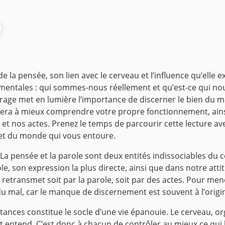
 la pensée, son lien avec le cerveau et l’influence qu’elle e
damentales : qui sommes-nous réellement et qu’est-ce qui no
rage met en lumière l’importance de discerner le bien du ma
vitera à mieux comprendre votre propre fonctionnement, ains
et nos actes. Prenez le temps de parcourir cette lecture avec
et du monde qui vous entoure.
La pensée et la parole sont deux entités indissociables du 
le, son expression la plus directe, ainsi que dans notre atti
 retransmet soit par la parole, soit par des actes. Pour mener
du mal, car le manque de discernement est souvent à l’origi
tances constitue le socle d’une vie épanouie. Le cerveau, o
 et entend. C’est donc à chacun de contrôler au mieux ce qui