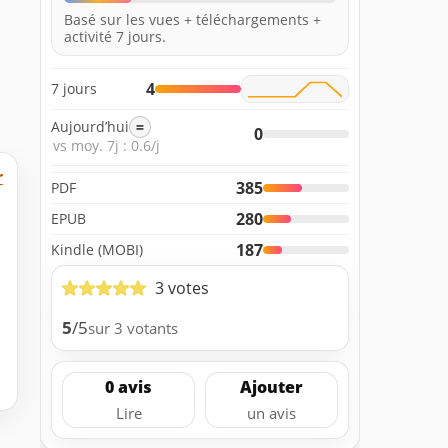
Basé sur les vues + téléchargements +
activité 7 jours.
4
7 jours
Aujourd’hui
=
0
vs moy. 7j : 0.6/j
r
385
PDF
280
EPUB
187
Kindle (MOBI)
3 votes
5
/5
sur 3 votants
0 avis
Ajouter
Lire
un avis