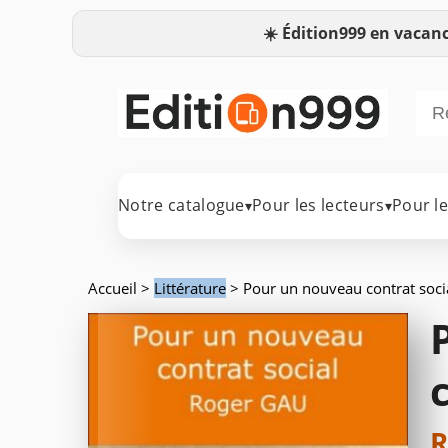
☀️
Édition999 en vacanc
Notre catalogue
Pour les lecteurs
Pour l
▾
▾
Accueil
>
Littérature
> Pour un nouveau contrat soci
R