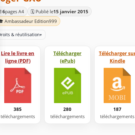
📄
6
pages A4
🗓️ Publié le
15 janvier 2015
🎓 Ambassadeur Edition999
roits & réutilisation
▾
Lire le livre en
Télécharger
Télécharger su
ligne (PDF)
(ePub)
Kindle
385
280
187
téléchargements
téléchargements
téléchargements