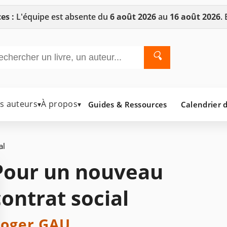
es :
L'équipe est absente du
6 août 2026
au
16 août 2026
.
🔍
es auteurs
À propos
Guides & Ressources
Calendrier d
▾
▾
al
Pour un nouveau
contrat social
oger GAU