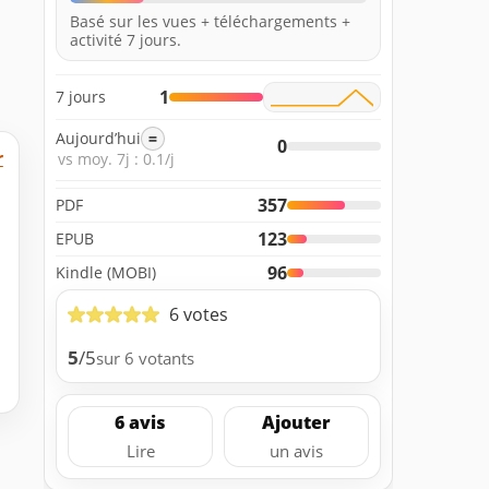
Basé sur les vues + téléchargements +
activité 7 jours.
1
7 jours
Aujourd’hui
=
0
r
vs moy. 7j : 0.1/j
357
PDF
123
EPUB
96
Kindle (MOBI)
6 votes
5
/5
sur 6 votants
6 avis
Ajouter
Lire
un avis