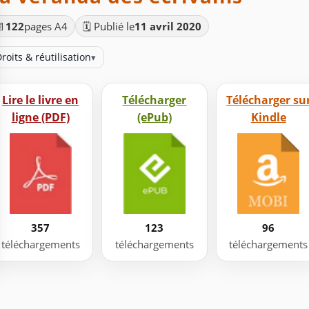
📄
122
pages A4
🗓️ Publié le
11 avril 2020
roits & réutilisation
▾
Lire le livre en
Télécharger
Télécharger su
ligne (PDF)
(ePub)
Kindle
357
123
96
téléchargements
téléchargements
téléchargements