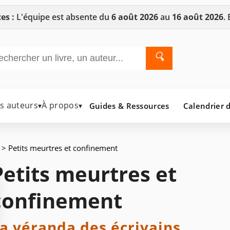
es :
L'équipe est absente du
6 août 2026
au
16 août 2026
.
🔍
es auteurs
À propos
Guides & Ressources
Calendrier d
▾
▾
> Petits meurtres et confinement
Petits meurtres et
confinement
a véranda des écrivains