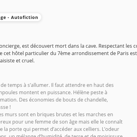
ge - Autofiction
oncierge, est découvert mort dans la cave. Respectant les 
 cet hôtel particulier du 7ème arrondissement de Paris est
aisiste et cruel.
de temps à s’allumer. Il faut attendre en haut des
ampoules montent en puissance. Hélène peste à
mation. Des économies de bouts de chandelle,
asse !
Les murs sont en briques brutes et les marches en
gereux pour une femme de son âge mais elle le connaît
e la porte qui permet d’accéder aux celliers. L’odeur
iens, un mélange d’humidité, de terre et de moisissure.