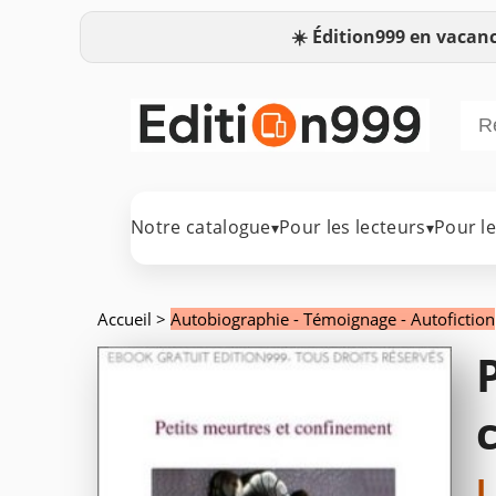
☀️
Édition999 en vacanc
Notre catalogue
Pour les lecteurs
Pour l
▾
▾
Accueil
>
Autobiographie - Témoignage - Autofiction
L