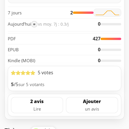
2
7 jours
0
Aujourd’hui
=
vs moy. 7j : 0.3/j
427
PDF
0
EPUB
0
Kindle (MOBI)
5 votes
5
/5
sur 5 votants
2 avis
Ajouter
Lire
un avis