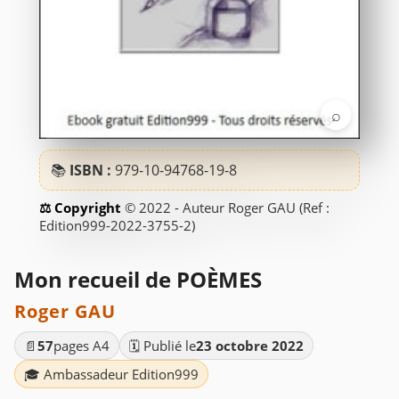
⌕
📚
ISBN :
979-10-94768-19-8
© 2022 - Auteur Roger GAU (Ref :
Edition999-2022-3755-2)
Mon recueil de POÈMES
Roger GAU
📄
57
pages A4
🗓️ Publié le
23 octobre 2022
🎓 Ambassadeur Edition999