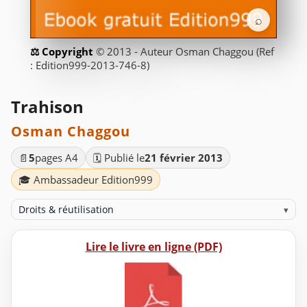
⌕
© 2013 - Auteur Osman Chaggou (Ref
: Edition999-2013-746-8)
Trahison
Osman Chaggou
📄
5
pages A4
🗓️ Publié le
21 février 2013
🎓 Ambassadeur Edition999
Droits & réutilisation
▾
Lire le livre en ligne (PDF)