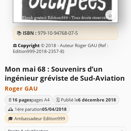
⌕
📚
ISBN :
979-10-94768-07-5
© 2018 - Auteur Roger GAU (Ref :
Edition999-2018-2357-8)
Mon mai 68 : Souvenirs d’un
ingénieur gréviste de Sud-Aviation
Roger GAU
📄
16 pages
pages A4
🗓️ Publié le
6 décembre 2018
🕰️ 1ère parution
05/04/2018
🎓 Ambassadeur Edition999