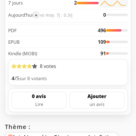
2
7 jours
0
Aujourd’hui
=
vs moy. 7j : 0.3/j
496
PDF
109
EPUB
91
Kindle (MOBI)
8 votes
4
/5
sur 8 votants
0 avis
Ajouter
Lire
un avis
Thème :