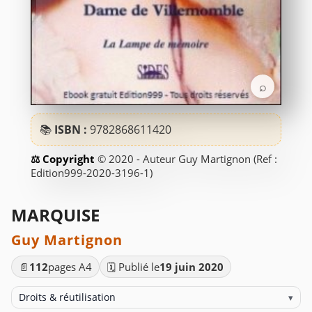
⌕
📚
ISBN :
9782868611420
© 2020 - Auteur Guy Martignon (Ref :
Edition999-2020-3196-1)
MARQUISE
Guy Martignon
📄
112
pages A4
🗓️ Publié le
19 juin 2020
Droits & réutilisation
▾