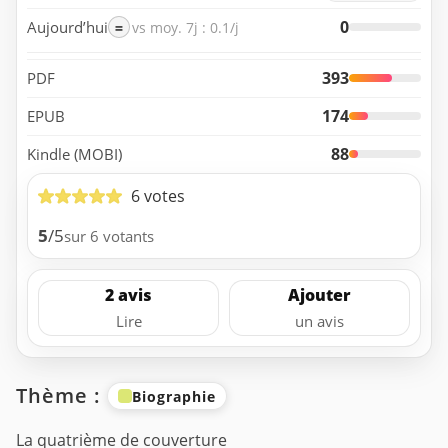
0
Aujourd’hui
=
vs moy. 7j : 0.1/j
393
PDF
174
EPUB
88
Kindle (MOBI)
6 votes
5
/5
sur 6 votants
2 avis
Ajouter
Lire
un avis
Thème :
Biographie
La quatrième de couverture