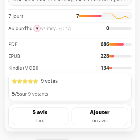
7
7 jours
0
Aujourd’hui
▼
vs moy. 7j : 1/j
686
PDF
228
EPUB
134
Kindle (MOBI)
9 votes
5
/5
sur 9 votants
5 avis
Ajouter
Lire
un avis