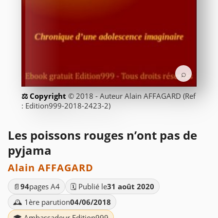
⌕
© 2018 - Auteur Alain AFFAGARD (Ref
: Edition999-2018-2423-2)
Les poissons rouges n’ont pas de
pyjama
Alain AFFAGARD
📄
94
pages A4
🗓️ Publié le
31 août 2020
🕰️ 1ère parution
04/06/2018
🎓 Ambassadeur Edition999