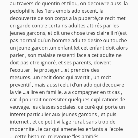
au travers de quentin et tilou, on decouvre aussi la
pedophilie, les 1ers emois adolescent, la
decouverte de son corps a la puberté,ce recit met
en garde contre certains adultes attirés par les
jeunes garcons, et dit une chose tres claire:il n’(est
pas normal qu’un homme adulte desire ou touche
un jeune garcon ,un enfant !et cet enfant doit alors
parler , son malaise ressenti face a cet adulte ne
doit pas etre ignoré, et ses parents, doivent
l’ecouter , le proteger ...et prendre des
mesures...un recit donc qui avertit , un recit
preventif , mais aussi celui d’un ado qui decouvre
la vie ...a lire en famille, a a compagner en tt cas ,
car il pourrait necessiter quelques explications :le
veuvage, les classes sociales, ce curé qui porte un
interet particulier aux jeunes garcons , et puis
internet , et ce petit village rural, sans trop de
modernite , le car qui amene les enfants a l’ecole
....cette histoire, m’evoque "les amitiés