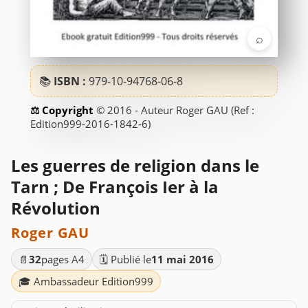
⌕
📚
ISBN :
979-10-94768-06-8
© 2016 - Auteur Roger GAU (Ref :
Edition999-2016-1842-6)
Les guerres de religion dans le
Tarn ; De François Ier à la
Révolution
Roger GAU
📄
32
pages A4
🗓️ Publié le
11 mai 2016
🎓 Ambassadeur Edition999