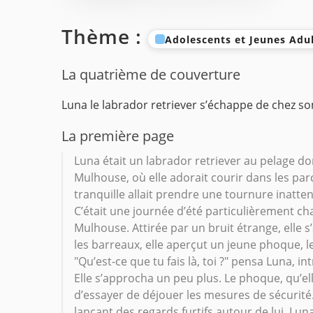
Thème :
Adolescents et Jeunes Adu
La quatrième de couverture
Luna le labrador retriever s’échappe de chez son
La première page
Luna était un labrador retriever au pelage doré
Mulhouse, où elle adorait courir dans les parcs 
tranquille allait prendre une tournure inatte
C’était une journée d’été particulièrement c
Mulhouse. Attirée par un bruit étrange, elle 
les barreaux, elle aperçut un jeune phoque, le
"Qu’est-ce que tu fais là, toi ?" pensa Luna, in
Elle s’approcha un peu plus. Le phoque, qu’ell
d’essayer de déjouer les mesures de sécurité.
lançant des regards furtifs autour de lui. Lu