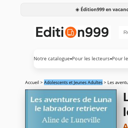
☀️
Édition999 en vacanc
Notre catalogue
Pour les lecteurs
Pour l
▾
▾
Accueil
>
Adolescents et Jeunes Adultes
> Les aventu
A