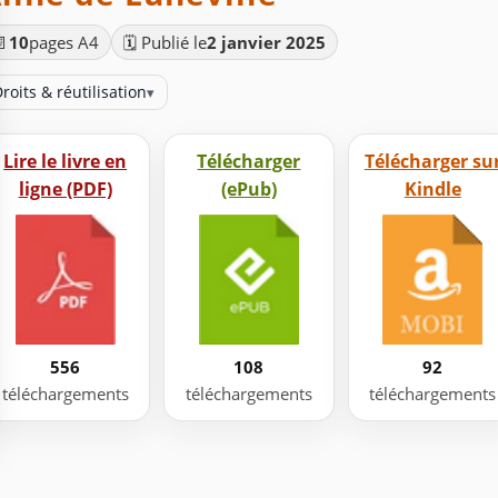
📄
10
pages A4
🗓️ Publié le
2 janvier 2025
roits & réutilisation
▾
Lire le livre en
Télécharger
Télécharger su
ligne (PDF)
(ePub)
Kindle
556
108
92
téléchargements
téléchargements
téléchargements