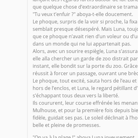
que quelque chose d’extraordinaire se tramai
"Tu veux t’enfuir ?" aboya-t-elle doucement.
Le phoque, surpris de la voir si proche, la fi
semblait presque désespéré. Mais Luna, touj
que ce phoque n’avait rien d’un voleur ou d’un
dans un monde qui ne lui appartenait pas.
Alors, avec un sourire espiègle, Luna s’assura
elle alla chercher un garde de zoo distrait par 
instant, elle bondit sur la porte du zoo. Grâce
réussit à forcer un passage, ouvrant une b
Le phoque, tout excité, sauta hors de l’eau et g
hors de l’enclos, et Luna, le regard pétillant d’
s’échappant tous deux vers la liberté.
Ils coururent, leur course effrénée les menant 
Mulhouse, et pour la première fois depuis bie
fidèle, guidait ses pas. Le soleil déclinait à 
belle et pleine de promesses.
"On va à la plage !" aboya Luna joyeusement.