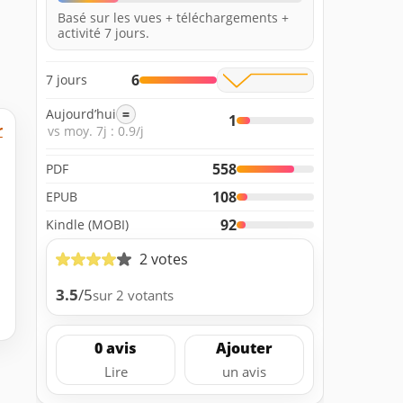
Basé sur les vues + téléchargements +
activité 7 jours.
6
7 jours
Aujourd’hui
=
1
r
vs moy. 7j : 0.9/j
558
PDF
108
EPUB
92
Kindle (MOBI)
2 votes
3.5
/5
sur 2 votants
0 avis
Ajouter
Lire
un avis