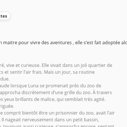
ltes
 maitre pour vivre des aventures , elle s’est fait adoptée al
, vive et curieuse. Elle vivait dans un joli quartier de
et sentir l’air frais. Mais un jour, sa routine
ndue.
haude lorsque Luna se promenait près du zoo de
s’approcha discrètement d’une grille du zoo. À travers
s yeux brillants de malice, qui semblait très agité.
triguée.
e comprit bientôt être un prisonnier du zoo, avait l’air
 Il nageait nerveusement dans un petit bassin,
na, toujours aussi curieuse, s’approcha encore, sentant