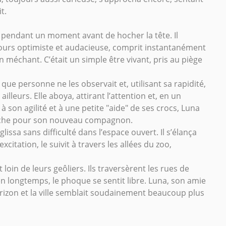
t.
xa pendant un moment avant de hocher la tête. Il
ours optimiste et audacieuse, comprit instantanément
 méchant. C’était un simple être vivant, pris au piège
 que personne ne les observait et, utilisant sa rapidité,
ailleurs. Elle aboya, attirant l’attention et, en un
 à son agilité et à une petite "aide" de ses crocs, Luna
rèche pour son nouveau compagnon.
lissa sans difficulté dans l’espace ouvert. Il s’élança
excitation, le suivit à travers les allées du zoo,
loin de leurs geôliers. Ils traversèrent les rues de
n longtemps, le phoque se sentit libre. Luna, son amie
l’horizon et la ville semblait soudainement beaucoup plus