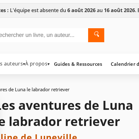
es :
L'équipe est absente du
6 août 2026
au
16 août 2026
.
🔍
es auteurs
À propos
Guides & Ressources
Calendrier d
▾
▾
res de Luna le labrador retriever
Les aventures de Luna
le labrador retriever
line de Luneville