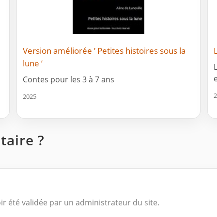
Version améliorée ’ Petites histoires sous la
lune ’
e
Contes pour les 3 à 7 ans
2
2025
aire ?
ir été validée par un administrateur du site.