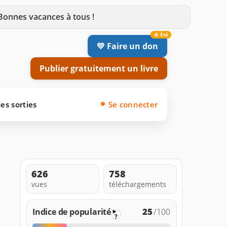
 Bonnes vacances à tous !
💛 Faire un don
Publier gratuitement un livre
es sorties
Se connecter
626
758
vues
téléchargements
25
Indice de popularité
/100
?