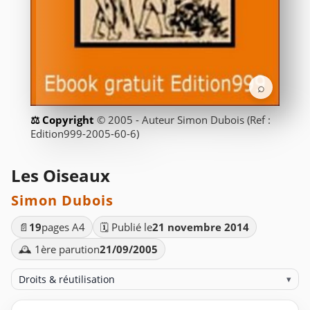
⌕
© 2005 - Auteur Simon Dubois (Ref :
Edition999-2005-60-6)
Les Oiseaux
Simon Dubois
📄
19
pages A4
🗓️ Publié le
21 novembre 2014
🕰️ 1ère parution
21/09/2005
Droits & réutilisation
▾