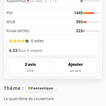
0
Aujourd’hui
▼
vs moy. 7j : 1.1/j
1445
PDF
503
EPUB
223
Kindle (MOBI)
6 votes
4.33
/5
sur 6 votants
2 avis
Ajouter
Lire
un avis
Thème :
Fantastique
La quatrième de couverture