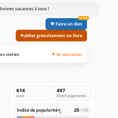
 Bonnes vacances à tous !
💛 Faire un don
Publier gratuitement un livre
es sorties
Se connecter
614
497
vues
téléchargements
25
Indice de popularité
/100
?