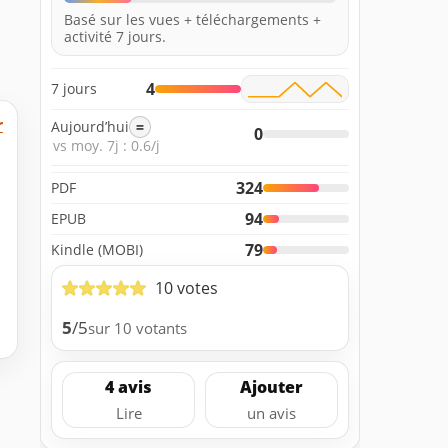
Basé sur les vues + téléchargements +
activité 7 jours.
4
7 jours
r
Aujourd’hui
=
0
vs moy. 7j : 0.6/j
324
PDF
94
EPUB
79
Kindle (MOBI)
10 votes
5
/5
sur 10 votants
4 avis
Ajouter
Lire
un avis