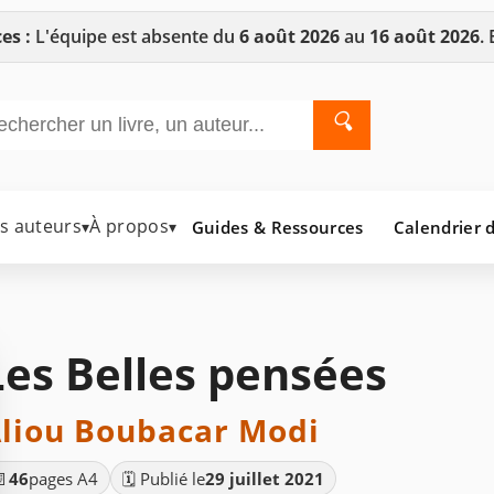
es :
L'équipe est absente du
6 août 2026
au
16 août 2026
.
🔍
es auteurs
À propos
Guides & Ressources
Calendrier d
▾
▾
Les Belles pensées
liou Boubacar Modi
📄
46
pages A4
🗓️ Publié le
29 juillet 2021