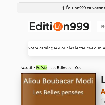
☀️
Édition999 en vacanc
Notre catalogue
Pour les lecteurs
Pour l
▾
▾
Accueil
>
Poésie
> Les Belles pensées
A