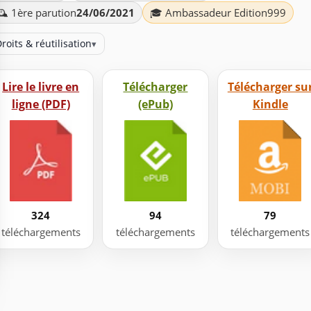
️ 1ère parution
24/06/2021
🎓 Ambassadeur Edition999
roits & réutilisation
▾
Lire le livre en
Télécharger
Télécharger su
ligne (PDF)
(ePub)
Kindle
324
94
79
téléchargements
téléchargements
téléchargements