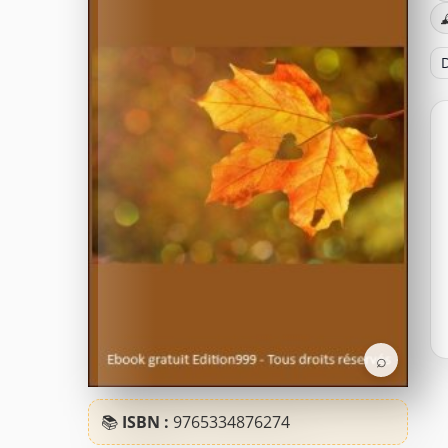

D
⌕
📚
ISBN :
9765334876274