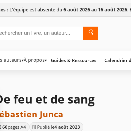
es :
L'équipe est absente du
6 août 2026
au
16 août 2026
.
🔍
es auteurs
À propos
Guides & Ressources
Calendrier d
▾
▾
De feu et de sang
ébastien Junca
📄
60
pages A4
🗓️ Publié le
4 août 2023