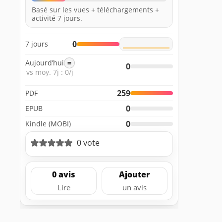
Basé sur les vues + téléchargements +
activité 7 jours.
0
7 jours
Aujourd’hui
=
0
vs moy. 7j : 0/j
259
PDF
0
EPUB
0
Kindle (MOBI)
0 vote
0 avis
Ajouter
Lire
un avis