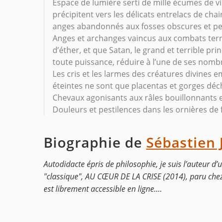
Espace de lumière serti de mille écumes de v
précipitent vers les délicats entrelacs de chai
anges abandonnés aux fosses obscures et pest
Anges et archanges vaincus aux combats terri
d’éther, et que Satan, le grand et terrible pri
toute puissance, réduire à l’une de ses nom
Les cris et les larmes des créatures divines e
éteintes ne sont que placentas et gorges déc
Chevaux agonisants aux râles bouillonnants e
Douleurs et pestilences dans les ornières de 
Biographie de
Sébastien 
Autodidacte épris de philosophie, je suis l’auteur d’
"classique", AU CŒUR DE LA CRISE (2014), paru chez 
est librement accessible en ligne....