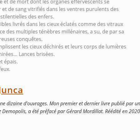
ie et de mort dont les organes effervescents se
r et de sang vitrifiés dans les ventres purulents des
ilentielles des enfers.
bles livrés dans les cieux éclatés comme des vitraux
nce des multiples ténèbres millénaires, a su, de par sa
breuses conquêtes.
mplissent les cieux déchirés et leurs corps de lumières
hirées… Lances brisées.
t épais.
feux.
Junca
une dizaine d’ouvrages. Mon premier et dernier livre publié par un
Demopolis, a été préfacé par Gérard Mordillat. Réédité en 2020 