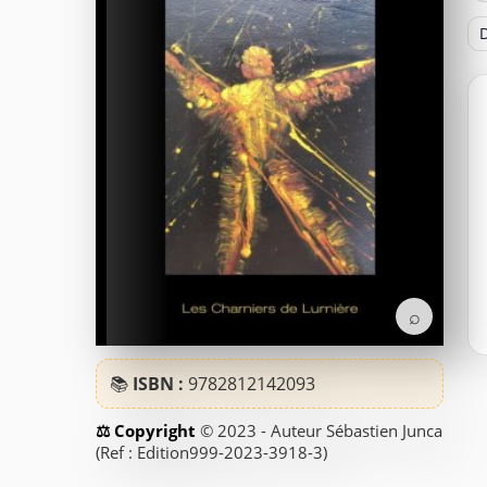
D
⌕
📚
ISBN :
9782812142093
© 2023 - Auteur Sébastien Junca
(Ref : Edition999-2023-3918-3)