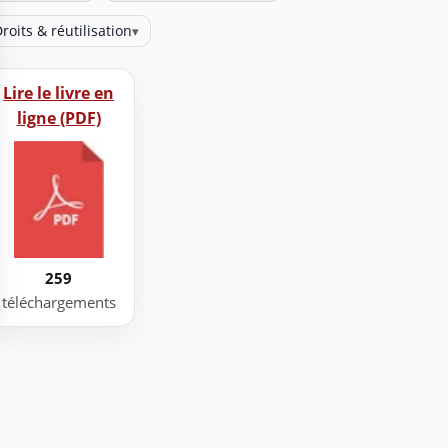
roits & réutilisation
▾
Lire le livre en
ligne (PDF)
259
téléchargements