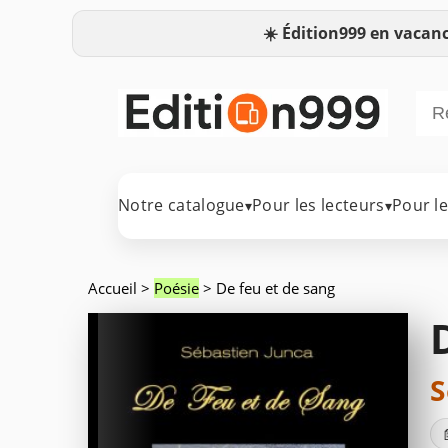
☀️
Édition999 en vacanc
Notre catalogue
Pour les lecteurs
Pour l
▾
▾
Accueil
>
Poésie
> De feu et de sang
S