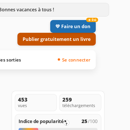
 Bonnes vacances à tous !
💛 Faire un don
Publier gratuitement un livre
es sorties
Se connecter
453
259
vues
téléchargements
25
Indice de popularité
/100
?