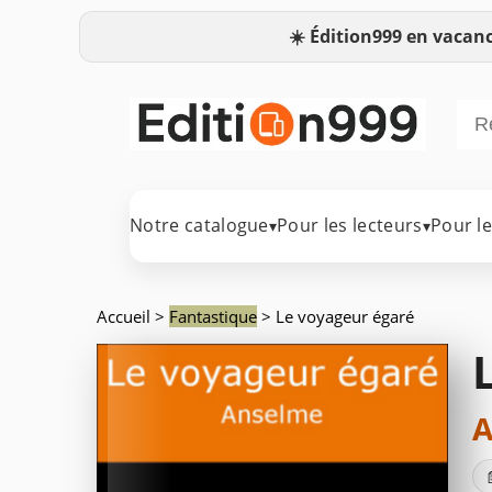
☀️
Édition999 en vacanc
Notre catalogue
Pour les lecteurs
Pour l
▾
▾
Accueil
>
Fantastique
> Le voyageur égaré