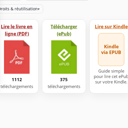
roits & réutilisation
▾
Lire le livre en
Télécharger
Lire sur Kindle
ligne (PDF)
(ePub)
Kindle
via EPUB
Guide simple
pour lire cet ePu
1112
375
sur votre Kindle.
téléchargements
téléchargements