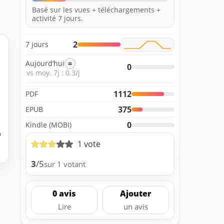
Basé sur les vues + téléchargements +
activité 7 jours.
2
7 jours
Aujourd’hui
=
0
vs moy. 7j : 0.3/j
1112
PDF
375
EPUB
0
Kindle (MOBI)
b
1 vote
3
/5
sur 1 votant
0 avis
Ajouter
Lire
un avis