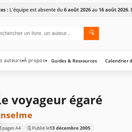
es :
L'équipe est absente du
6 août 2026
au
16 août 2026
.
🔍
es auteurs
À propos
Guides & Ressources
Calendrier d
▾
▾
Le voyageur égaré
Anselme
📄
pages A4
🗓️ Publié le
13 décembre 2005