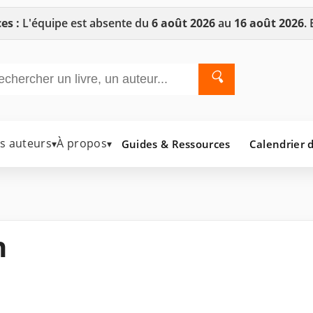
es :
L'équipe est absente du
6 août 2026
au
16 août 2026
.
🔍
es auteurs
À propos
Guides & Ressources
Calendrier d
▾
▾
n