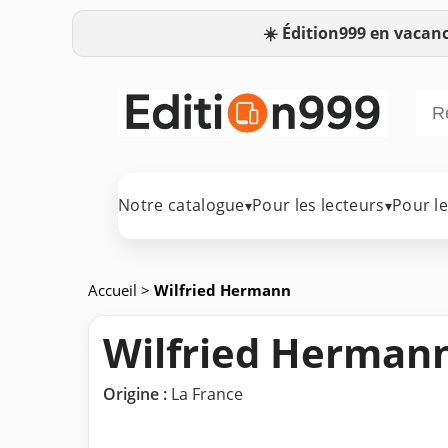
☀️
Édition999 en vacanc
Notre catalogue
Pour les lecteurs
Pour l
▾
▾
Accueil
>
Wilfried Hermann
Wilfried Herman
Origine :
La France