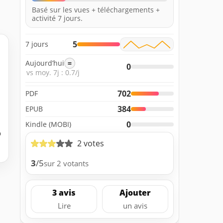
Basé sur les vues + téléchargements +
activité 7 jours.
5
7 jours
Aujourd’hui
=
0
vs moy. 7j : 0.7/j
702
PDF
384
EPUB
0
Kindle (MOBI)
b
2 votes
3
/5
sur 2 votants
3 avis
Ajouter
Lire
un avis