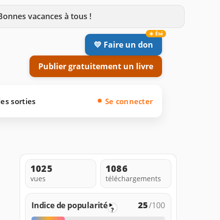
 Bonnes vacances à tous !
💛 Faire un don
Publier gratuitement un livre
es sorties
Se connecter
1025
1086
vues
téléchargements
25
Indice de popularité
/100
?