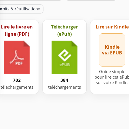
roits & réutilisation
▾
Lire le livre en
Télécharger
Lire sur Kindle
ligne (PDF)
(ePub)
Kindle
via EPUB
Guide simple
pour lire cet ePu
702
384
sur votre Kindle.
téléchargements
téléchargements