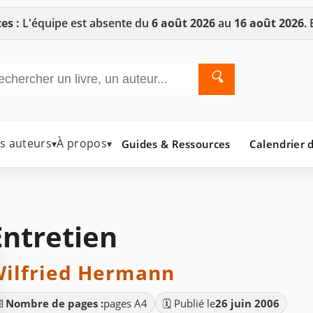
es :
L'équipe est absente du
6 août 2026
au
16 août 2026
.
🔍
es auteurs
À propos
Guides & Ressources
Calendrier d
▾
▾
Entretien
ilfried Hermann
📄
Nombre de pages :
pages A4
🗓️ Publié le
26 juin 2006