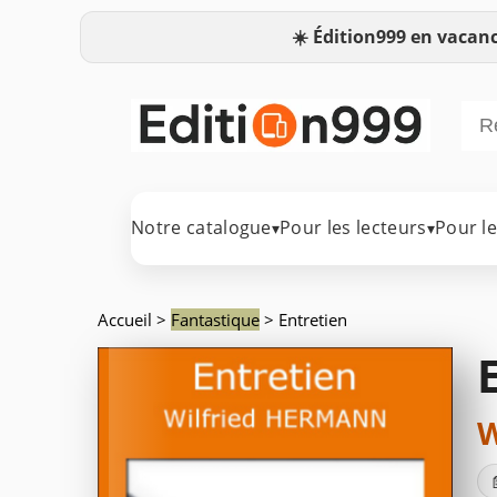
☀️
Édition999 en vacanc
Notre catalogue
Pour les lecteurs
Pour l
▾
▾
Accueil
>
Fantastique
> Entretien
W