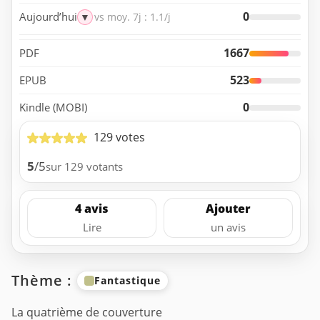
0
Aujourd’hui
▼
vs moy. 7j : 1.1/j
1667
PDF
523
EPUB
0
Kindle (MOBI)
129 votes
5
/5
sur 129 votants
4 avis
Ajouter
Lire
un avis
Thème :
Fantastique
La quatrième de couverture