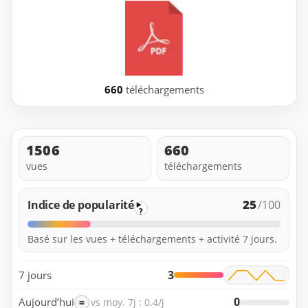
660
téléchargements
1506
660
vues
téléchargements
25
Indice de popularité
/100
?
Basé sur les vues + téléchargements + activité 7 jours.
3
7 jours
0
Aujourd’hui
=
vs moy. 7j : 0.4/j