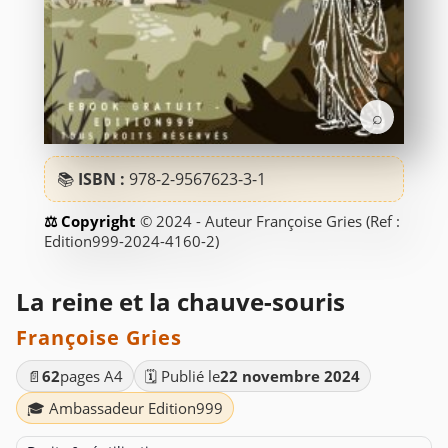
⌕
📚
ISBN :
978-2-9567623-3-1
© 2024 - Auteur Françoise Gries (Ref :
Edition999-2024-4160-2)
La reine et la chauve-souris
Françoise Gries
📄
62
pages A4
🗓️ Publié le
22 novembre 2024
🎓 Ambassadeur Edition999