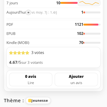
10
7 jours
1
Aujourd’hui
=
vs moy. 7j : 1.4/j
1121
PDF
102
EPUB
70
Kindle (MOBI)
3 votes
4.67
/5
sur 3 votants
0 avis
Ajouter
Lire
un avis
Thème :
Jeunesse