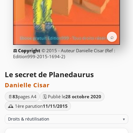
⌕
© 2015 - Auteur Danielle Cisar (Ref :
Edition999-2015-1694-2)
Le secret de Planedaurus
Danielle Cisar
📄
83
pages A4
🗓️ Publié le
28 octobre 2020
🕰️ 1ère parution
11/11/2015
Droits & réutilisation
▾