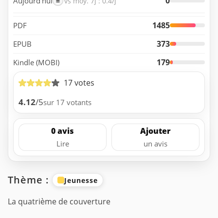
0
Aujourd’hui
=
vs moy. 7j : 0.4/j
1485
PDF
373
EPUB
179
Kindle (MOBI)
17 votes
4.12
/5
sur 17 votants
0 avis
Ajouter
Lire
un avis
Thème :
Jeunesse
La quatrième de couverture