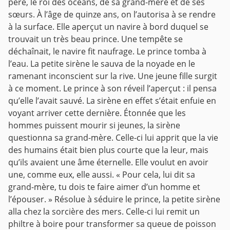
père, le roi des océans, de sa grand-mère et de ses
sœurs.
À l’âge de quinze ans, on l’autorisa à se rendre
à la surface. Elle aperçut un navire à bord duquel se
trouvait un très beau prince. Une tempête se
déchaînait, le navire fit naufrage. Le prince tomba à
l’eau. La petite sirène le sauva de la noyade en le
ramenant inconscient sur la rive. Une jeune fille surgit
à ce moment. Le prince à son réveil l’aperçut : il pensa
qu’elle l’avait sauvé. La sirène en effet s’était enfuie en
voyant arriver cette dernière.
Étonnée que les
hommes puissent mourir si jeunes, la sirène
questionna sa grand-mère. Celle-ci lui apprit que la vie
des humains était bien plus courte que la leur, mais
qu’ils avaient une âme éternelle. Elle voulut en avoir
une, comme eux, elle aussi. « Pour cela, lui dit sa
grand-mère, tu dois te faire aimer d’un homme et
l’épouser. » Résolue à séduire le prince, la petite sirène
alla chez la sorcière des mers. Celle-ci lui remit un
philtre à boire pour transformer sa queue de poisson