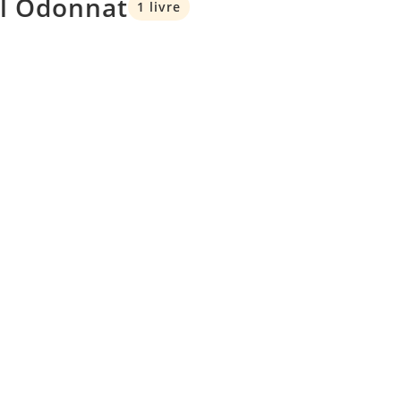
el Odonnat
1 livre