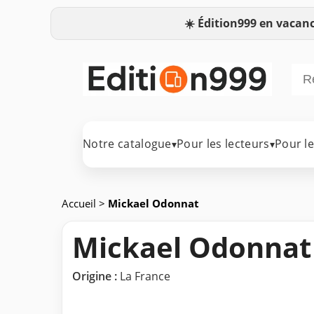
☀️
Édition999 en vacanc
Notre catalogue
Pour les lecteurs
Pour l
▾
▾
Accueil
>
Mickael Odonnat
Mickael Odonnat
Origine :
La France