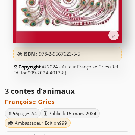
⌕
📚
ISBN :
978-2-9567623-5-5
© 2024 - Auteur Françoise Gries (Ref :
Edition999-2024-4013-8)
3 contes d’animaux
Françoise Gries
📄
55
pages A4
🗓️ Publié le
15 mars 2024
🎓 Ambassadeur Edition999