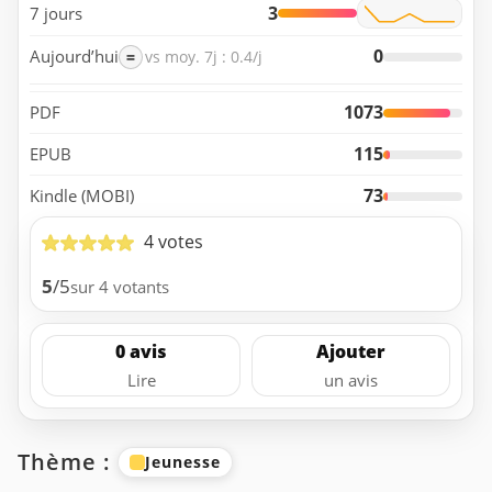
3
7 jours
0
Aujourd’hui
=
vs moy. 7j : 0.4/j
1073
PDF
115
EPUB
73
Kindle (MOBI)
4 votes
5
/5
sur 4 votants
0 avis
Ajouter
Lire
un avis
Thème :
Jeunesse