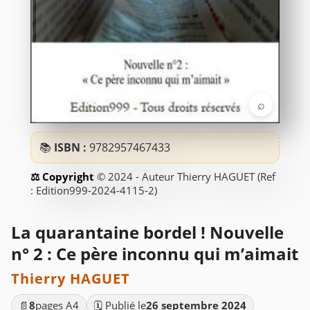
⌕
📚
ISBN :
9782957467433
© 2024 - Auteur Thierry HAGUET (Ref
: Edition999-2024-4115-2)
La quarantaine bordel ! Nouvelle
n° 2 : Ce père inconnu qui m’aimait
Thierry HAGUET
📄
8
pages A4
🗓️ Publié le
26 septembre 2024