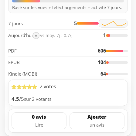
Basé sur les vues + téléchargements + activité 7 jours.
5
7 jours
1
Aujourd’hui
=
vs moy. 7j : 0.7/j
606
PDF
104
EPUB
64
Kindle (MOBI)
2 votes
4.5
/5
sur 2 votants
0 avis
Ajouter
Lire
un avis