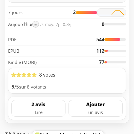
2
7 jours
0
Aujourd’hui
=
vs moy. 7j : 0.3/j
544
PDF
112
EPUB
77
Kindle (MOBI)
8 votes
5
/5
sur 8 votants
2 avis
Ajouter
Lire
un avis