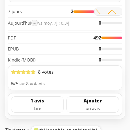
2
7 jours
0
Aujourd’hui
=
vs moy. 7j : 0.3/j
492
PDF
0
EPUB
0
Kindle (MOBI)
8 votes
5
/5
sur 8 votants
1 avis
Ajouter
Lire
un avis
Thème :