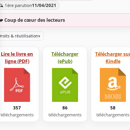
️ 1ère parution
11/04/2021
❤️
Coup de cœur des lecteurs
roits & réutilisation
▾
Lire le livre en
Télécharger
Télécharger su
ligne (PDF)
(ePub)
Kindle
357
86
58
téléchargements
téléchargements
téléchargements