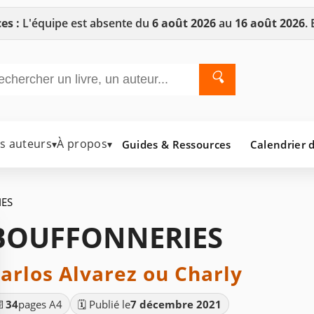
es :
L'équipe est absente du
6 août 2026
au
16 août 2026
.
🔍
es auteurs
À propos
Guides & Ressources
Calendrier d
▾
▾
ES
BOUFFONNERIES
arlos Alvarez ou Charly
📄
34
pages A4
🗓️ Publié le
7 décembre 2021