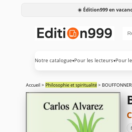
☀️
Édition999 en vacanc
Notre catalogue
Pour les lecteurs
Pour l
▾
▾
Accueil
>
Philosophie et spiritualité
> BOUFFONNERI
C