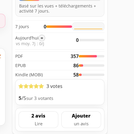
Basé sur les vues + téléchargements +
activité 7 jours.
0
7 jours
Aujourd’hui
=
0
vs moy. 7j : 0/j
r
357
PDF
86
EPUB
58
Kindle (MOBI)
3 votes
5
/5
sur 3 votants
2 avis
Ajouter
Lire
un avis