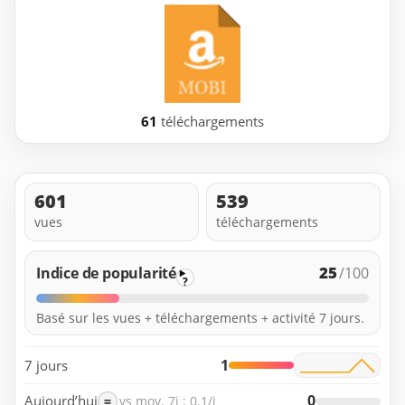
61
téléchargements
601
539
vues
téléchargements
25
Indice de popularité
/100
?
Basé sur les vues + téléchargements + activité 7 jours.
1
7 jours
0
Aujourd’hui
=
vs moy. 7j : 0.1/j