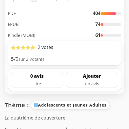
404
PDF
74
EPUB
61
Kindle (MOBI)
2 votes
5
/5
sur 2 votants
0 avis
Ajouter
Lire
un avis
Thème :
Adolescents et Jeunes Adultes
La quatrième de couverture