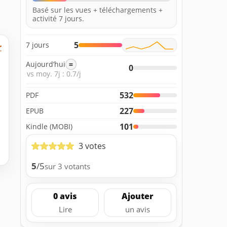
Basé sur les vues + téléchargements +
activité 7 jours.
5
7 jours
r
Aujourd’hui
=
0
vs moy. 7j : 0.7/j
532
PDF
227
EPUB
101
Kindle (MOBI)
3 votes
5
/5
sur 3 votants
0 avis
Ajouter
Lire
un avis