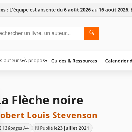
es :
L'équipe est absente du
6 août 2026
au
16 août 2026
.
🔍
es auteurs
À propos
Guides & Ressources
Calendrier d
▾
▾
La Flèche noire
obert Louis Stevenson
📄
136
pages A4
🗓️ Publié le
23 juillet 2021