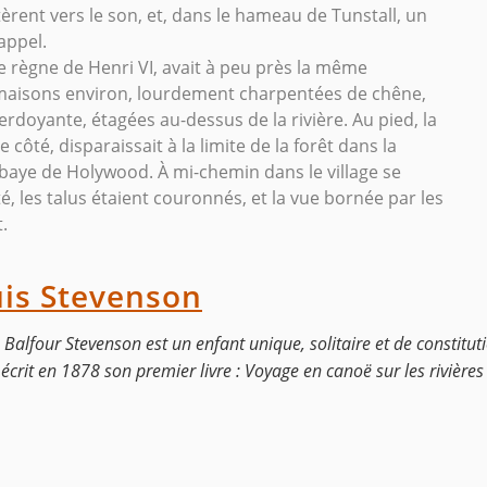
âtèrent vers le son, et, dans le hameau de Tunstall, un
appel.
e règne de Henri VI, avait à peu près la même
 maisons environ, lourdement charpentées de chêne,
rdoyante, étagées au-dessus de la rivière. Au pied, la
 côté, disparaissait à la limite de la forêt dans la
abbaye de Holywood. À mi-chemin dans le village se
té, les talus étaient couronnés, et la vue bornée par les
.
uis Stevenson
lfour Stevenson est un enfant unique, solitaire et de constituti
crit en 1878 son premier livre : Voyage en canoë sur les rivière