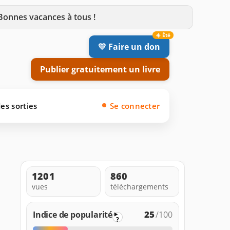
 Bonnes vacances à tous !
💛 Faire un don
Publier gratuitement un livre
es sorties
Se connecter
1201
860
vues
téléchargements
25
Indice de popularité
/100
?