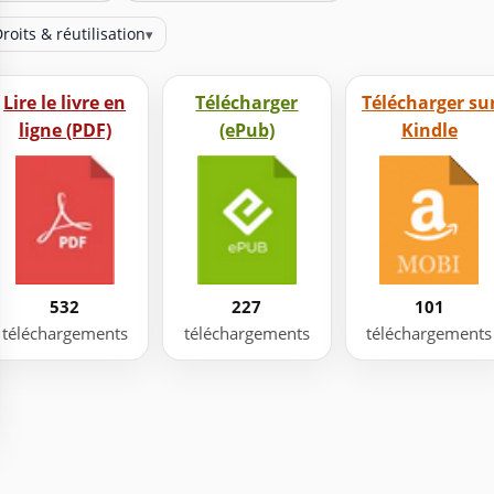
roits & réutilisation
▾
Lire le livre en
Télécharger
Télécharger su
ligne (PDF)
(ePub)
Kindle
532
227
101
téléchargements
téléchargements
téléchargements