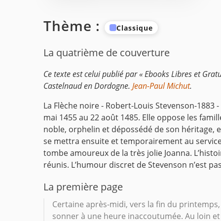
Thème :
Classique
La quatrième de couverture
Ce texte est celui publié par « Ebooks Libres et Gr
Castelnaud en Dordogne.
Jean-Paul Michut
.
La Flèche noire - Robert-Louis Stevenson-1883 - T
mai 1455 au 22 août 1485. Elle oppose les famil
noble, orphelin et dépossédé de son héritage, e
se mettra ensuite et temporairement au service d
tombe amoureux de la très jolie Joanna. L’histo
réunis. L’humour discret de Stevenson n’est pa
La première page
Certaine après-midi, vers la fin du printemps
sonner à une heure inaccoutumée. Au loin et a