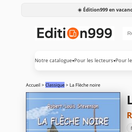
☀️
Édition999 en vacanc
Notre catalogue
Pour les lecteurs
Pour l
▾
▾
Accueil
>
Classique
> La Flèche noire
R