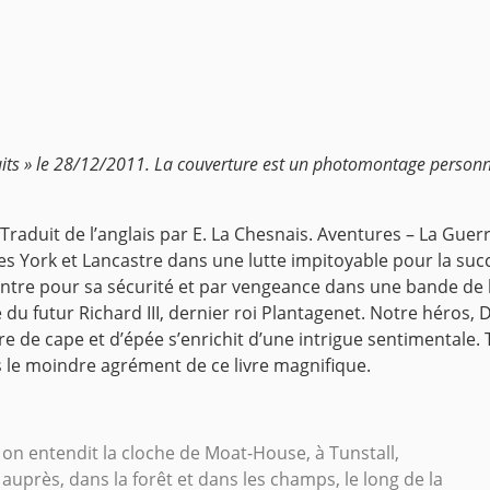
atuits » le 28/12/2011. La couverture est un photomontage person
raduit de l’anglais par E. La Chesnais.
Aventures – La Guerr
les York et Lancastre dans une lutte impitoyable pour la suc
ntre pour sa sécurité et par vengeance dans une bande de ho
u futur Richard III, dernier roi Plantagenet.
Notre héros, Di
ire de cape et d’épée s’enrichit d’une intrigue sentimental
s le moindre agrément de ce livre magnifique.
, on entendit la cloche de Moat-House, à Tunstall,
uprès, dans la forêt et dans les champs, le long de la