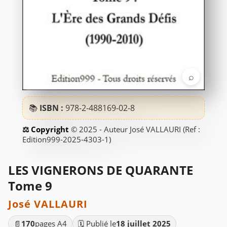
⌕
📚
ISBN :
978-2-488169-02-8
© 2025 - Auteur José VALLAURI (Ref :
Edition999-2025-4303-1)
LES VIGNERONS DE QUARANTE
Tome 9
José VALLAURI
📄
170
pages A4
🗓️ Publié le
18 juillet 2025