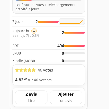
Basé sur les vues + téléchargements +
activité 7 jours.
2
7 jours
Aujourd’hui
▲
2
vs moy. 7j : 0.3/j
494
PDF
0
EPUB
0
Kindle (MOBI)
46 votes
4.83
/5
sur 46 votants
2 avis
Ajouter
Lire
un avis