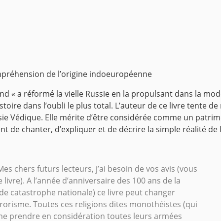
mpréhension de l’origine indoeuropéenne
rand « a réformé la vielle Russie en la propulsant dans la mo
stoire dans l’oubli le plus total. L’auteur de ce livre tente 
ssie Védique. Elle mérite d’être considérée comme un patrimo
 de chanter, d’expliquer et de décrire la simple réalité de l
es chers futurs lecteurs, j’ai besoin de vos avis (vous
 livre). A l’année d’anniversaire des 100 ans de la
nde catastrophe nationale) ce livre peut changer
rrorisme. Toutes ces religions dites monothéistes (qui
même prendre en considération toutes leurs armées