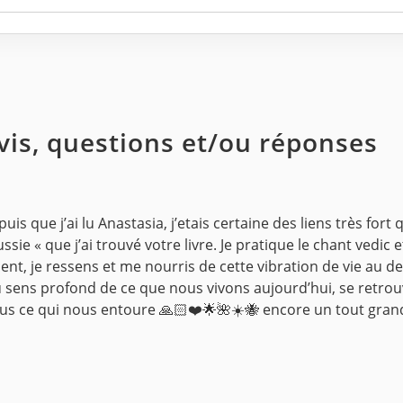
avis, questions et/ou réponses
s que j’ai lu Anastasia, j’etais certaine des liens très fort
sie « que j’ai trouvé votre livre. Je pratique le chant vedic e
ent, je ressens et me nourris de cette vibration de vie au d
u sens profond de ce que nous vivons aujourd’hui, se retrou
 tous ce qui nous entoure 🙏🏻❤️🌟🌺☀️🐝 encore un tout gr
a