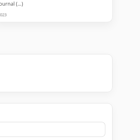
journal (…)
023