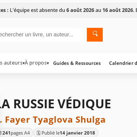
es :
L'équipe est absente du
6 août 2026
au
16 août 2026
.
🔍
es auteurs
À propos
Guides & Ressources
Calendrier d
▾
▾
LA RUSSIE VÉDIQUE
. Fayer Tyaglova Shulga
📄
241
pages A4
🗓️ Publié le
14 janvier 2018