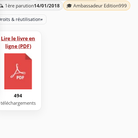
️ 1ère parution
14/01/2018
🎓 Ambassadeur Edition999
roits & réutilisation
▾
Lire le livre en
ligne (PDF)
494
téléchargements