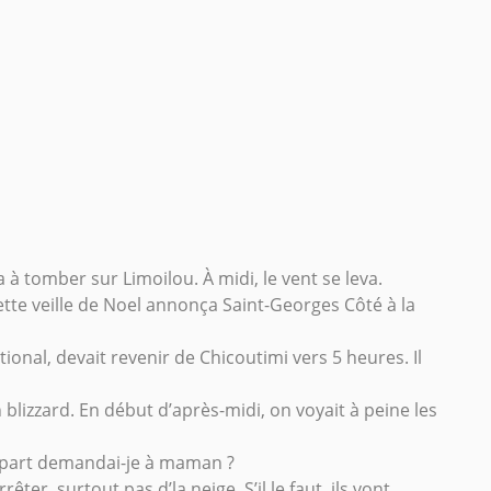
 tomber sur Limoilou. À midi, le vent se leva.
te veille de Noel annonça Saint-Georges Côté à la
onal, devait revenir de Chicoutimi vers 5 heures. Il
blizzard. En début d’après-midi, on voyait à peine les
ue part demandai-je à maman ?
rêter, surtout pas d’la neige. S’il le faut, ils vont