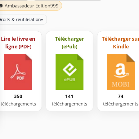
🎓 Ambassadeur Edition999
roits & réutilisation
▾
Lire le livre en
Télécharger
Télécharger su
ligne (PDF)
(ePub)
Kindle
350
141
74
téléchargements
téléchargements
téléchargements