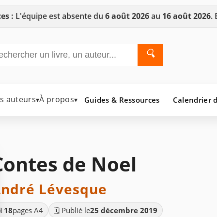
es :
L'équipe est absente du
6 août 2026
au
16 août 2026
.
🔍
es auteurs
À propos
Guides & Ressources
Calendrier d
▾
▾
Contes de Noel
ndré Lévesque
📄
18
pages A4
🗓️ Publié le
25 décembre 2019