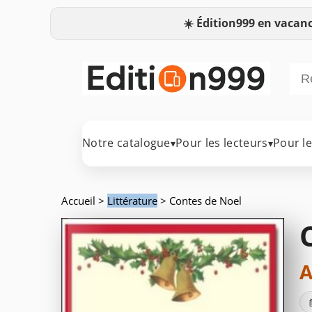
☀️
Édition999 en vacanc
Notre catalogue
Pour les lecteurs
Pour l
▾
▾
Accueil
>
Littérature
> Contes de Noel
A