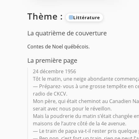
Thème :
Littérature
La quatrième de couverture
Contes de Noel québécois.
La première page
24 décembre 1956
Tôt le matin, une neige abondante commença à
— Préparez- vous à une grosse tempête en cet
radio de CKCV.
Mon père, qui était cheminot au Canadien Nati
serait avec nous pour le réveillon.
Mais la poudrerie du matin s’était changée en 
maisons de l’autre côté de la 4e avenue.
— Le train de papa va-t-il rester pris quelq
— Ben non, c’est fort un train, rien ne peut l’ar