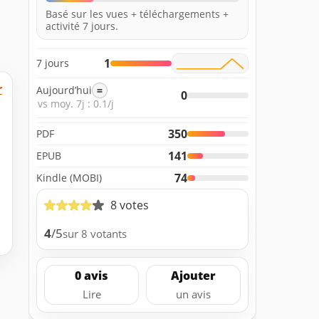
Basé sur les vues + téléchargements +
activité 7 jours.
1
7 jours
r
Aujourd’hui
=
0
vs moy. 7j : 0.1/j
350
PDF
141
EPUB
74
Kindle (MOBI)
8 votes
4
/5
sur 8 votants
0 avis
Ajouter
Lire
un avis