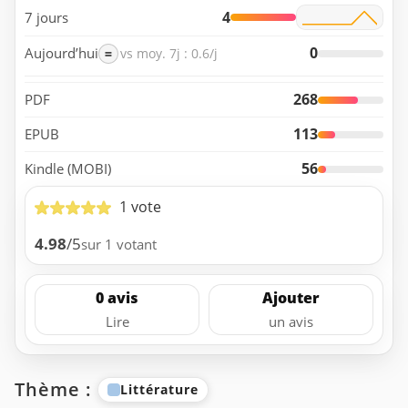
4
7 jours
0
Aujourd’hui
=
vs moy. 7j : 0.6/j
268
PDF
113
EPUB
56
Kindle (MOBI)
1 vote
4.98
/5
sur 1 votant
0 avis
Ajouter
Lire
un avis
Thème :
Littérature