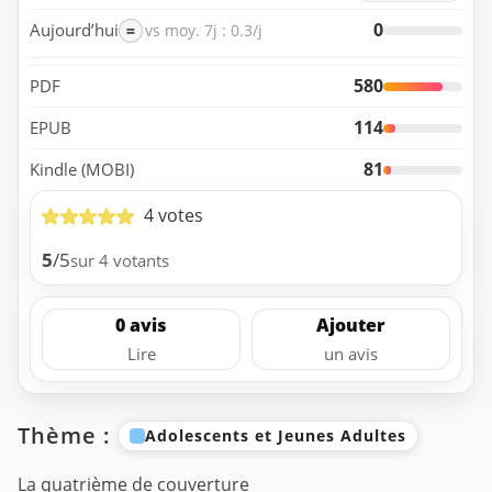
0
Aujourd’hui
=
vs moy. 7j : 0.3/j
580
PDF
114
EPUB
81
Kindle (MOBI)
4 votes
5
/5
sur 4 votants
0 avis
Ajouter
Lire
un avis
Thème :
Adolescents et Jeunes Adultes
La quatrième de couverture