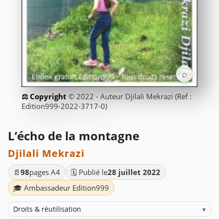
⌕
© 2022 - Auteur Djilali Mekrazi (Ref :
Edition999-2022-3717-0)
L’écho de la montagne
Djilali Mekrazi
📄
98
pages A4
🗓️ Publié le
28 juillet 2022
🎓 Ambassadeur Edition999
Droits & réutilisation
▾