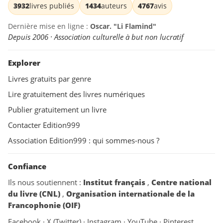
3932
livres publiés
1434
auteurs
4767
avis
Dernière mise en ligne :
Oscar. "Li Flamind"
Depuis 2006 · Association culturelle à but non lucratif
Explorer
Livres gratuits par genre
Lire gratuitement des livres numériques
Publier gratuitement un livre
Contacter Edition999
Association Edition999 : qui sommes-nous ?
Confiance
Ils nous soutiennent :
Institut français
,
Centre national
du livre (CNL)
,
Organisation internationale de la
Francophonie (OIF)
Facebook
·
X (Twitter)
·
Instagram
·
YouTube
·
Pinterest