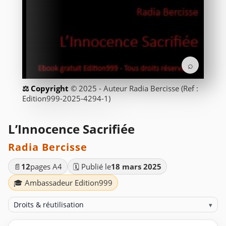
⌕
© 2025 - Auteur Radia Bercisse (Ref :
Edition999-2025-4294-1)
L’Innocence Sacrifiée
Radia Bercisse
📄
12
pages A4
🗓️ Publié le
18 mars 2025
🎓 Ambassadeur Edition999
Droits & réutilisation
▾