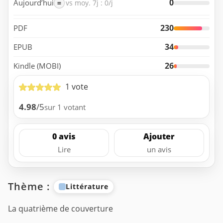
0
Aujourd’hui
=
vs moy. 7j : 0/j
230
PDF
34
EPUB
26
Kindle (MOBI)
1 vote
4.98
/5
sur 1 votant
0 avis
Ajouter
Lire
un avis
Thème :
Littérature
La quatrième de couverture