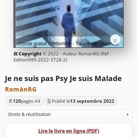
⌕
© 2022 - Auteur RomànRG (Ref :
Edition999-2022-3728-2)
Je ne suis pas Psy Je suis Malade
RomànRG
📄
120
pages A4
🗓️ Publié le
13 septembre 2022
Droits & réutilisation
▾
Lire le livre en ligne (PDF)