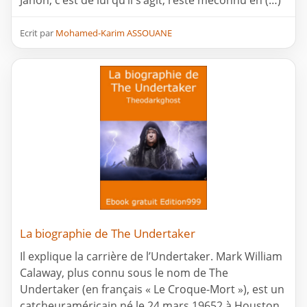
Janon, c’est de lui qu’il s’agit, reste méconnu en (…)
Ecrit par
Mohamed-Karim ASSOUANE
La biographie de The Undertaker
Il explique la carrière de l’Undertaker. Mark William
Calaway, plus connu sous le nom de The
Undertaker (en français « Le Croque-Mort »), est un
catcheuraméricain né le 24 mars 19652 à Houston,