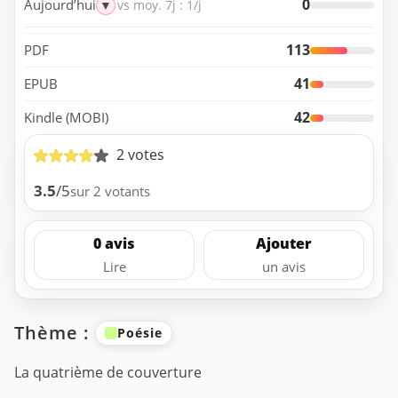
0
Aujourd’hui
▼
vs moy. 7j : 1/j
113
PDF
41
EPUB
42
Kindle (MOBI)
2 votes
3.5
/5
sur 2 votants
0 avis
Ajouter
Lire
un avis
Thème :
Poésie
La quatrième de couverture