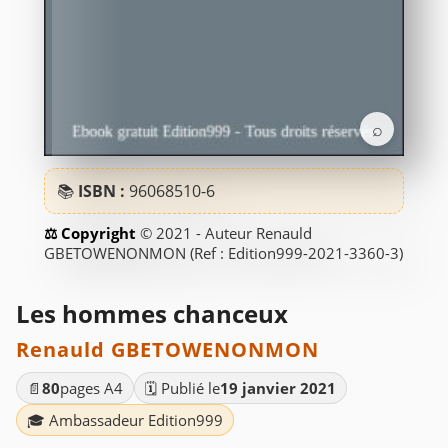
⌕
📚
ISBN :
96068510-6
© 2021 - Auteur Renauld
GBETOWENONMON (Ref : Edition999-2021-3360-3)
Les hommes chanceux
Renauld GBETOWENONMON
📄
80
pages A4
🗓️ Publié le
19 janvier 2021
🎓 Ambassadeur Edition999