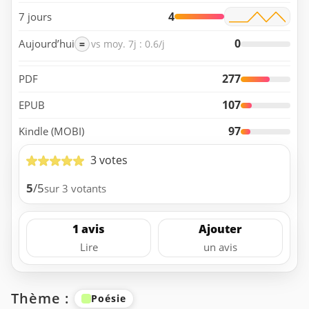
4
7 jours
0
Aujourd’hui
=
vs moy. 7j : 0.6/j
277
PDF
107
EPUB
97
Kindle (MOBI)
3 votes
5
/5
sur 3 votants
1 avis
Ajouter
Lire
un avis
Thème :
Poésie