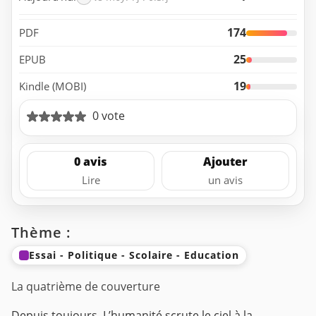
174
PDF
25
EPUB
19
Kindle (MOBI)
0 vote
0 avis
Ajouter
Lire
un avis
Thème :
Essai - Politique - Scolaire - Education
La quatrième de couverture
Depuis toujours, L’humanité scrute le ciel à la