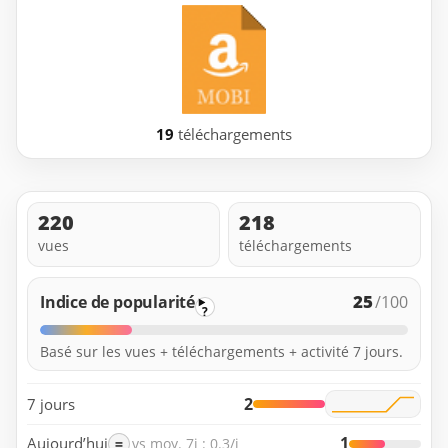
19
téléchargements
220
218
vues
téléchargements
25
Indice de popularité
/100
?
Basé sur les vues + téléchargements + activité 7 jours.
2
7 jours
1
Aujourd’hui
=
vs moy. 7j : 0.3/j