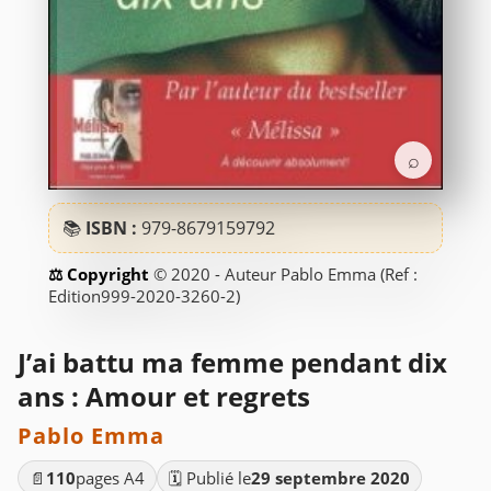
⌕
📚
ISBN :
979-8679159792
© 2020 - Auteur Pablo Emma (Ref :
Edition999-2020-3260-2)
J’ai battu ma femme pendant dix
ans : Amour et regrets
Pablo Emma
📄
110
pages A4
🗓️ Publié le
29 septembre 2020