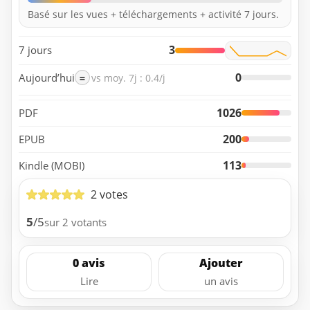
Basé sur les vues + téléchargements + activité 7 jours.
3
7 jours
0
Aujourd’hui
=
vs moy. 7j : 0.4/j
1026
PDF
200
EPUB
113
Kindle (MOBI)
2 votes
5
/5
sur 2 votants
0 avis
Ajouter
Lire
un avis